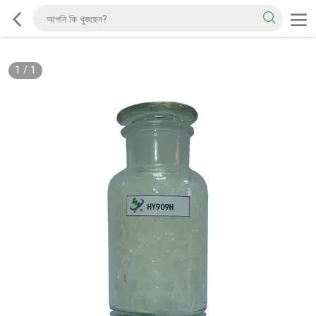
1
/
1