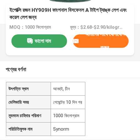
ইপোক্সি রজন HY909H ফাংশনাল বিসফেনল A টাইপ ট্যাঙ্ক লেপ এবং
কয়েল লেপ জন্য
MOQ：1000 কিলোগ্রাম
মূল্য：$2.68-$2.90/kilogram
আমাদের সাথে যোগাযোগ
ভালো দাম
করুন
পণ্যের বর্ণনা
উৎপত্তি স্থল
আনহুই, চীন
ডেলিভারি সময়
পেমেন্টের 10 দিন পর
ন্যূনতম চাহিদার পরিমাণ
1000 কিলোগ্রাম
পরিচিতিমুলক নাম
Synorm