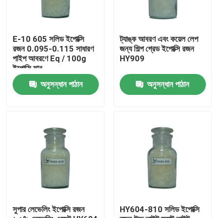
E-10 605 সলিড ইপোক্সি
ট্যাঙ্ক আবরণ এবং কয়েল লেপ
রজন 0.095-0.115 সাধারণ
জন্য শিল্প গ্রেড ইপোক্সি রজন
পাইপ আবরণে Eq / 100g
HY909
ইপোক্সি মান
অনুসন্ধান পাঠান
অনুসন্ধান পাঠান
বাড়ি
পণ্য
সুপার লেভেলিং ইপোক্সি রজন
HY604-810 সলিড ইপোক্সি
আমাদের সম্পর্কে