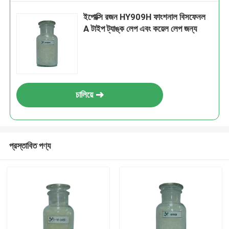
ইপোক্সি রজন HY909H ফাংশনাল বিসফেনল
A টাইপ ট্যাঙ্ক লেপ এবং কয়েল লেপ জন্য
চালিয়ে
প্রস্তাবিত পণ্য