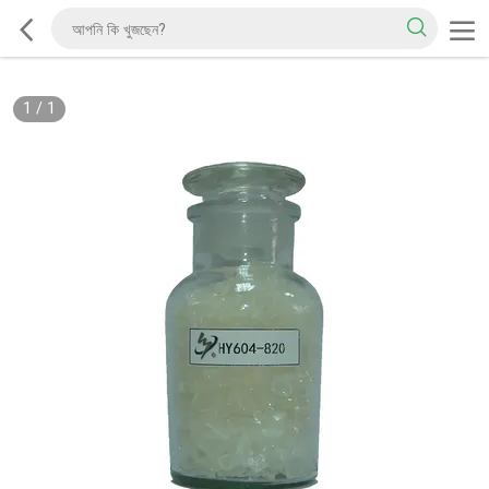
1
/
1