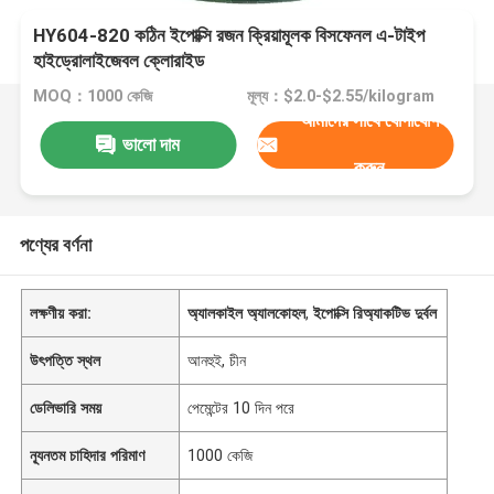
HY604-820 কঠিন ইপোক্সি রজন ক্রিয়ামূলক বিসফেনল এ-টাইপ
হাইড্রোলাইজেবল ক্লোরাইড
MOQ：1000 কেজি
মূল্য：$2.0-$2.55/kilogram
আমাদের সাথে যোগাযোগ
ভালো দাম
করুন
পণ্যের বর্ণনা
লক্ষণীয় করা:
অ্যালকাইল অ্যালকোহল
,
ইপোক্সি রিঅ্যাকটিভ দুর্বল
উৎপত্তি স্থল
আনহুই, চীন
ডেলিভারি সময়
পেমেন্টের 10 দিন পরে
ন্যূনতম চাহিদার পরিমাণ
1000 কেজি