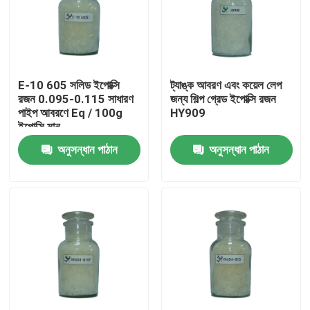
E-10 605 সলিড ইপোক্সি
ট্যাঙ্ক আবরণ এবং কয়েল লেপ
রজন 0.095-0.115 সাধারণ
জন্য শিল্প গ্রেড ইপোক্সি রজন
পাইপ আবরণে Eq / 100g
HY909
ইপোক্সি মান
অনুসন্ধান পাঠান
অনুসন্ধান পাঠান
বাড়ি
পণ্য
আমাদের সম্পর্কে