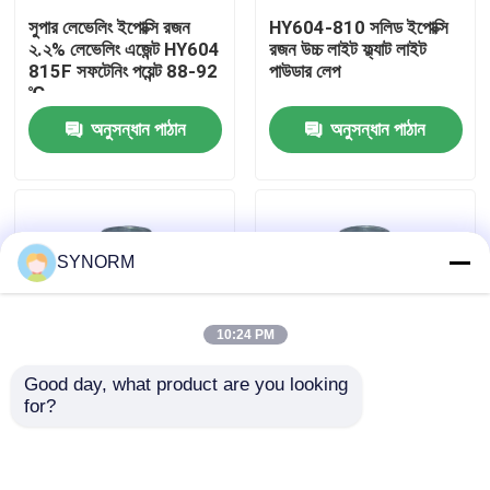
সুপার লেভেলিং ইপোক্সি রজন
HY604-810 সলিড ইপোক্সি
২.২% লেভেলিং এজেন্ট HY604
রজন উচ্চ লাইট ফ্ল্যাট লাইট
কারখানা ভ্রমণ
815F সফটেনিং পয়েন্ট 88-92
পাউডার লেপ
℃
অনুসন্ধান পাঠান
অনুসন্ধান পাঠান
মান নিয়ন্ত্রণ
যোগাযোগ করুন
SYNORM
উদ্ধৃতির জন্য আবেদন
10:24 PM
অ্যালকাইল গ্লাইসিডিল ইথার
Good day, what product are you looking 
for?
আলিফ্যাটিক গ্লাইসিডিল ইথার
পাইপলাইন ভালভ এবং অন্যান্য
HY604-870 উচ্চ হালকা
গুঁড়া লেপ জন্য HY903H
ফ্ল্যাট আলোতে ইপোক্সি রজন,
সলিড ইপোক্সি রজন
হালকা ম্যাট লাইট পাউডার
আবরণ নেই
গ্লাইকোল ডিজিলেসিডিল ইথার