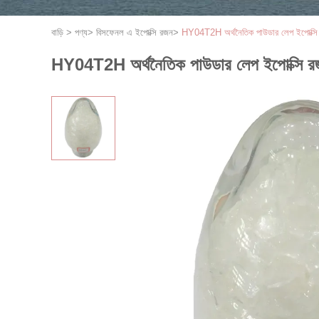
বাড়ি
>
পণ্য
>
বিসফেনল এ ইপোক্সি রজন
>
HY04T2H অর্থনৈতিক পাউডার লেপ ইপোক
HY04T2H অর্থনৈতিক পাউডার লেপ ইপোক্