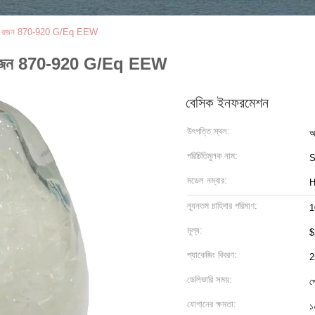
্সি রজন 870-920 G/Eq EEW
সি রজন 870-920 G/Eq EEW
বেসিক ইনফরমেশন
উৎপত্তি স্থল:
আ
পরিচিতিমুলক নাম:
S
মডেল নম্বার:
H
ন্যূনতম চাহিদার পরিমাণ:
1
মূল্য:
$
প্যাকেজিং বিবরণ:
2
ডেলিভারি সময়:
প
যোগানের ক্ষমতা:
১