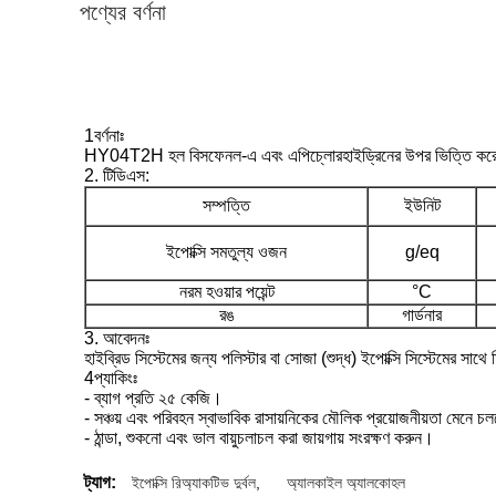
পণ্যের বর্ণনা
1বর্ণনাঃ
HY04T2H হল বিসফেনল-এ এবং এপিচ্লোরহাইড্রিনের উপর ভিত্তি করে সংশো
2. টিডিএস:
সম্পত্তি
ইউনিট
ইপোক্সি সমতুল্য ওজন
g/eq
নরম হওয়ার পয়েন্ট
°C
রঙ
গার্ডনার
3. আবেদনঃ
হাইব্রিড সিস্টেমের জন্য পলিস্টার বা সোজা (শুদ্ধ) ইপোক্সি সিস্টেমের সাথে
4প্যাকিংঃ
- ব্যাগ প্রতি ২৫ কেজি।
- সঞ্চয় এবং পরিবহন স্বাভাবিক রাসায়নিকের মৌলিক প্রয়োজনীয়তা মেনে 
- ঠান্ডা, শুকনো এবং ভাল বায়ুচলাচল করা জায়গায় সংরক্ষণ করুন।
ট্যাগ:
ইপোক্সি রিঅ্যাকটিভ দুর্বল
,
অ্যালকাইল অ্যালকোহল