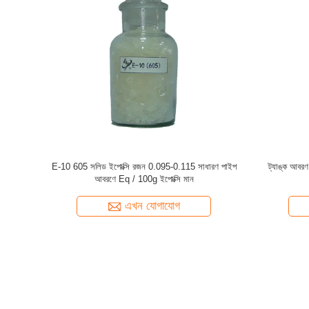
ট্যাঙ্ক আবরণ এবং কয়েল লেপ জন্য শিল্প গ্রেড ইপোক্সি রজন
HY04T সলিড ইপোক্সি
HY909
প্রতিরোধে
এখন যোগাযোগ
এ