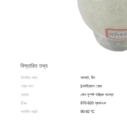
বিস্তারিত তথ্য
উৎপত্তি স্থল:
আনহুই, চীন
গ্রেড মান:
ইন্ডাস্ট্রিয়াল গ্রেড
চেহারা:
কোন সুস্পষ্ট যান্ত্রিক অমেধ্য
Ew:
870-920 গ্রাম/এক
সফটনিং পয়েন্ট:
90-92 ℃