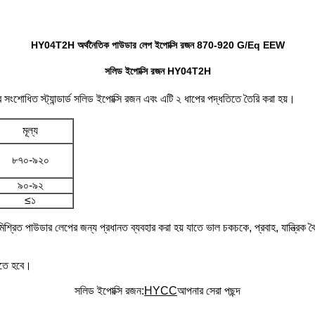
HY04T2H অর্থনৈতিক পাউডার লেপ ইপোক্সি রজন 870-920 G/Eq EEW
সলিড ইপোক্সি রজন HY04T2H
ধিত স্ট্যান্ডার্ড সলিড ইপোক্সি রজন এবং এটি ২ ধাপের পদ্ধতিতে তৈরি করা হয়।
মূল্য
৮৭০-৯২০
৯০-৯২
≤১
 মিশ্রিত পাউডার লেপের জন্য প্রধানত ব্যবহার করা হয় যাতে ভাল চকচকে, প্রবাহ, যান্ত্রিক ব
চলতে হবে।
সলিড ইপোক্সি রজন:
HYCC
আপনার সেরা পছন্দ