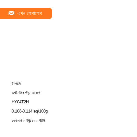
এখন যোগাযোগ
ইপোক্সি
অর্থনৈতিক গুঁড়া আবরণ
HY04T2H
0.108-0.114 eq/100g
১৬৫-৩৪০ ইকু/১০০ গ্রাম