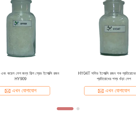
 রজন শক প্রতিরোধের এবং নমন
বিসফেনল এ ইপোক্সি রজন E 12 ((604) CAS 25036 
র শস্য গুঁড়া লেপ
3
খন যোগাযোগ
এখন যোগাযোগ