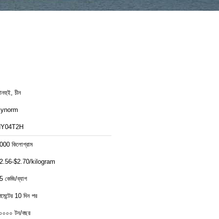
নহুই, চীন
ynorm
Y04T2H
000 কিলোগ্রাম
2.56-$2.70/kilogram
5 কেজি/ব্যাগ
েমেন্টের 10 দিন পর
০০০০ টন/বছর