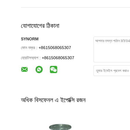
যোগাযোগের ঠিকানা
SYNORM
ফোন নম্বর :
+8615068065307
হোয়াটসঅ্যাপ :
+8615068065307
অধিক বিসফেনল এ ইপোক্সি রজন