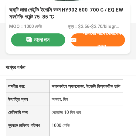
অ্যান্টি জারা পেইন্টিং ইপোক্সি রজন HY902 600-700 G / EQ EW
সফটেনিং পয়েন্ট 75-85 ℃
MOQ：1000 কেজি
মূল্য：$2.56-$2.70/kilogram
আমাদের সাথে যোগাযোগ
ভালো দাম
করুন
পণ্যের বর্ণনা
লক্ষণীয় করা:
অ্যালকাইল অ্যালকোহল
,
ইপোক্সি রিঅ্যাকটিভ দুর্বল
উৎপত্তি স্থল
আনহুই, চীন
ডেলিভারি সময়
পেমেন্টের 10 দিন পরে
ন্যূনতম চাহিদার পরিমাণ
1000 কেজি