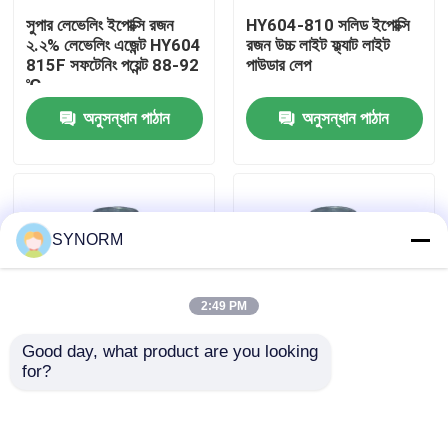
সুপার লেভেলিং ইপোক্সি রজন
HY604-810 সলিড ইপোক্সি
২.২% লেভেলিং এজেন্ট HY604
রজন উচ্চ লাইট ফ্ল্যাট লাইট
কারখানা ভ্রমণ
815F সফটেনিং পয়েন্ট 88-92
পাউডার লেপ
℃
অনুসন্ধান পাঠান
অনুসন্ধান পাঠান
মান নিয়ন্ত্রণ
যোগাযোগ করুন
SYNORM
উদ্ধৃতির জন্য আবেদন
2:49 PM
অ্যালকাইল গ্লাইসিডিল ইথার
Good day, what product are you looking 
for?
আলিফ্যাটিক গ্লাইসিডিল ইথার
পাইপলাইন ভালভ এবং অন্যান্য
HY604-870 উচ্চ হালকা
গুঁড়া লেপ জন্য HY903H
ফ্ল্যাট আলোতে ইপোক্সি রজন,
সলিড ইপোক্সি রজন
হালকা ম্যাট লাইট পাউডার
আবরণ নেই
গ্লাইকোল ডিজিলেসিডিল ইথার