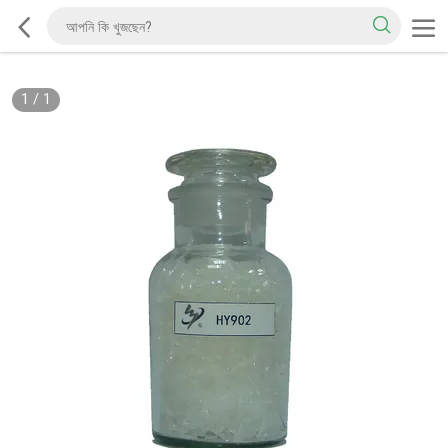
1
/
1