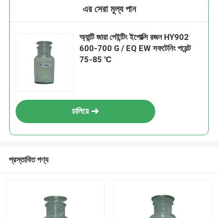
এর সেরা মূল্য পান
অ্যান্টি জারা পেইন্টিং ইপোক্সি রজন HY902
600-700 G / EQ EW সফটেনিং পয়েন্ট
75-85 ℃
চালিয়ে
প্রস্তাবিত পণ্য