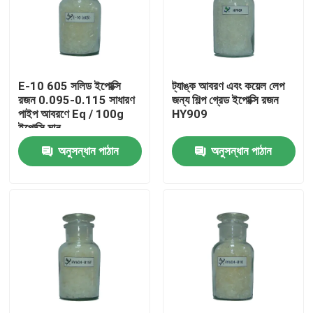
E-10 605 সলিড ইপোক্সি
ট্যাঙ্ক আবরণ এবং কয়েল লেপ
রজন 0.095-0.115 সাধারণ
জন্য শিল্প গ্রেড ইপোক্সি রজন
পাইপ আবরণে Eq / 100g
HY909
ইপোক্সি মান
অনুসন্ধান পাঠান
অনুসন্ধান পাঠান
বাড়ি
পণ্য
আমাদের সম্পর্কে