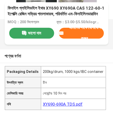
ফিনাইল গ্লাইসিডাইল ইথার XY690 XY690A CAS 122-60-1
ইপোক্সি রেজিন সক্রিয় পাতলাকারক, পরিবর্তিত এম-ফিনাইলিনডায়ামিন
কিউরিং এজেন্ট উপাদান, নন-দ্রাবক অ্যান্টি-কোরোশন কোটিং, উইন্ডিং গঠন
MOQ：200 কিলোগ্রাম
মূল্য：$3.00-$5.50/kilograms
আমাদের সাথে যোগাযোগ
ভালো দাম
করুন
পণ্যের বর্ণনা
Packaging Details
200kg/drum, 1000 kgs/IBC container
উৎপত্তি স্থল
চীন
ডেলিভারি সময়
পেমেন্টের 10 দিন পর
XY690-690A TDS.pdf
নথি