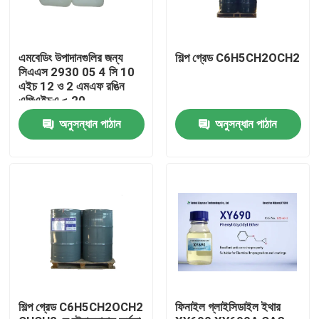
এমবেডিং উপাদানগুলির জন্য
শিল্প গ্রেড C6H5CH2OCH2
সিএএস 2930 05 4 সি 10
এইচ 12 ও 2 এমএফ রঙিন
এপিএইচএ ≤ 20
অনুসন্ধান পাঠান
অনুসন্ধান পাঠান
বাড়ি
পণ্য
শিল্প গ্রেড C6H5CH2OCH2
ফিনাইল গ্লাইসিডাইল ইথার
আমাদের সম্পর্কে