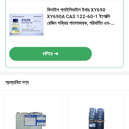
ফিনাইল গ্লাইসিডাইল ইথার XY690
XY690A CAS 122-60-1 ইপোক্সি
রেজিন সক্রিয় পাতলাকারক, পরিবর্তিত এম-
ফিনাইলিনডায়ামিন কিউরিং এজেন্ট উপাদান, নন-
দ্রাবক অ্যান্টি-কোরোশন কোটিং, উইন্ডিং গঠন
চালিয়ে
প্রস্তাবিত পণ্য