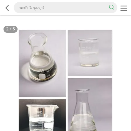
2
/
5