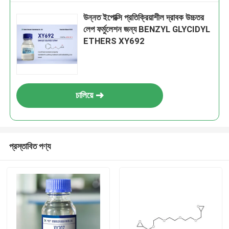
উন্নত ইপোক্সি প্রতিক্রিয়াশীল দ্রাবক উচ্চতর
লেপ ফর্মুলেশন জন্য BENZYL GLYCIDYL
ETHERS XY692
চালিয়ে
প্রস্তাবিত পণ্য