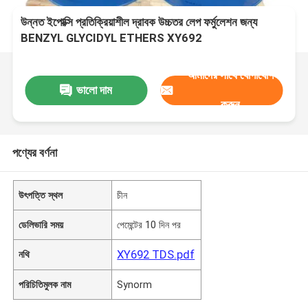
উন্নত ইপোক্সি প্রতিক্রিয়াশীল দ্রাবক উচ্চতর লেপ ফর্মুলেশন জন্য
BENZYL GLYCIDYL ETHERS XY692
আমাদের সাথে যোগাযোগ
ভালো দাম
করুন
পণ্যের বর্ণনা
উৎপত্তি স্থল
চীন
ডেলিভারি সময়
পেমেন্টের 10 দিন পর
XY692 TDS.pdf
নথি
পরিচিতিমুলক নাম
Synorm