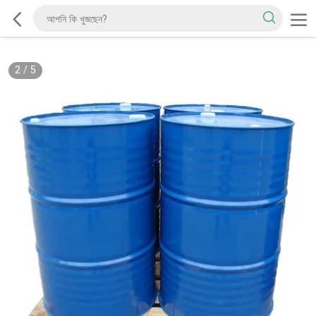
2
/
5