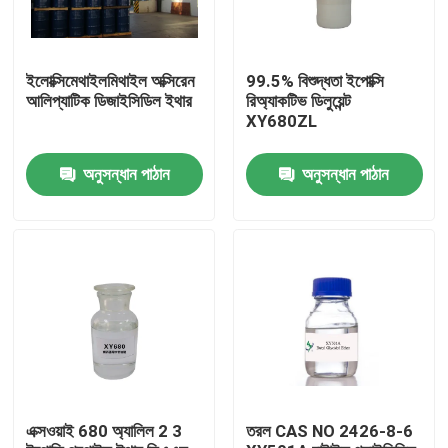
ইলোক্সিমেথাইলমিথাইল অক্সিরেন
99.5% বিশুদ্ধতা ইপোক্সি
আলিপ্যাটিক ডিজাইসিডিল ইথার
রিঅ্যাকটিভ ডিলুয়েন্ট
XY680ZL
অনুসন্ধান পাঠান
অনুসন্ধান পাঠান
বাড়ি
পণ্য
এক্সওয়াই 680 অ্যালিল 2 3
তরল CAS NO 2426-8-6
আমাদের সম্পর্কে