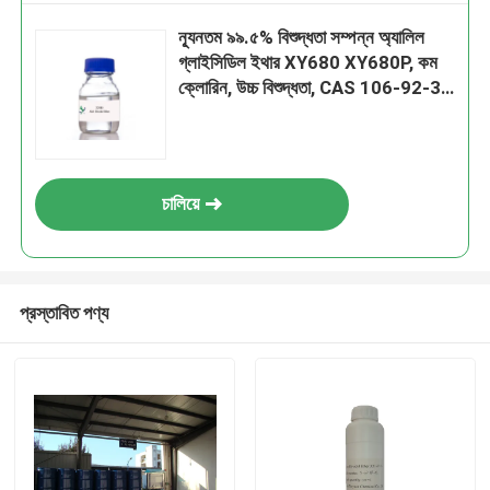
ন্যূনতম ৯৯.৫% বিশুদ্ধতা সম্পন্ন অ্যালিল
গ্লাইসিডিল ইথার XY680 XY680P, কম
ক্লোরিন, উচ্চ বিশুদ্ধতা, CAS 106-92-3,
CH2=CHCH2OCH2 CHCH2 O MF,
পলিমার এবং কাপলিং এজেন্টের কাঁচামাল
চালিয়ে
প্রস্তাবিত পণ্য