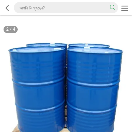
2
/
4