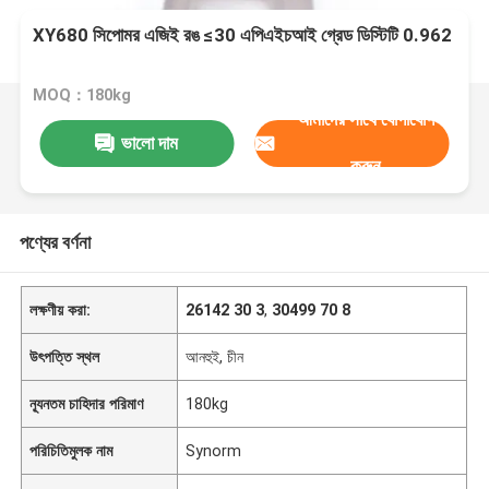
XY680 সিপোমর এজিই রঙ ≤30 এপিএইচআই গ্রেড ডিস্টিটি 0.962
MOQ：180kg
আমাদের সাথে যোগাযোগ
ভালো দাম
করুন
পণ্যের বর্ণনা
লক্ষণীয় করা:
26142 30 3
,
30499 70 8
উৎপত্তি স্থল
আনহুই, চীন
ন্যূনতম চাহিদার পরিমাণ
180kg
পরিচিতিমুলক নাম
Synorm