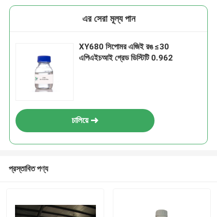
এর সেরা মূল্য পান
XY680 সিপোমর এজিই রঙ ≤30
এপিএইচআই গ্রেড ডিস্টিটি 0.962
চালিয়ে
প্রস্তাবিত পণ্য