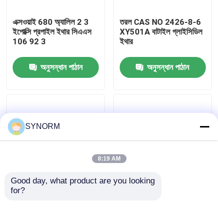
এক্সওয়াই 680 অ্যালিল 2 3
তরল CAS NO 2426-8-6
কারখানা ভ্রমণ
ইপোক্সি প্রপাইল ইথার সিএএস
XY501A বাটাইল গ্লাইসিডিল
106 92 3
ইথার
মান নিয়ন্ত্রণ
অনুসন্ধান পাঠান
অনুসন্ধান পাঠান
যোগাযোগ করুন
উদ্ধৃতির জন্য আবেদন
SYNORM
অ্যালকাইল গ্লাইসিডিল ইথার
8:19 AM
Good day, what product are you looking 
আলিফ্যাটিক গ্লাইসিডিল ইথার
for?
ন্যূনতম ৯৯.৫% বিশুদ্ধতা
XY680 সিপোমর এজিই রঙ
অ্যালাইল গ্লাইসিডাইল এস্টার
≤30 এপিএইচআই গ্রেড
XY680 XY680P
ডিস্টিটি 0.962
গ্লাইকোল ডিজিলেসিডিল ইথার