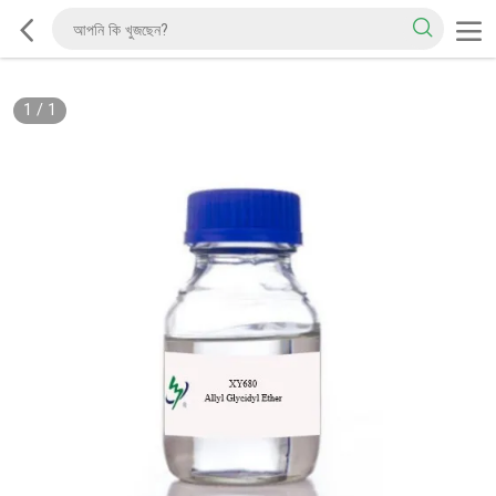
1
/
1