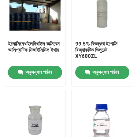
ইলোক্সিমেথাইলমিথাইল অক্সিরেন
99.5% বিশুদ্ধতা ইপোক্সি
আলিপ্যাটিক ডিজাইসিডিল ইথার
রিঅ্যাকটিভ ডিলুয়েন্ট
XY680ZL
অনুসন্ধান পাঠান
অনুসন্ধান পাঠান
বাড়ি
পণ্য
আমাদের সম্পর্কে