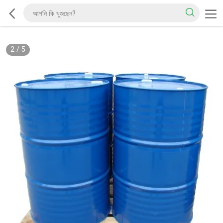
2
/
5