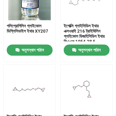
পলিপ্রোপিলিন গ্লাইকোল
ইপোক্সি গ্লাইসিডিল ইথার
ডিগ্লিসিডাইল ইথার XY207
এক্সওয়াই 216 ট্রাইথিলিন
গ্লাইকোল ডিজাইসিডিল ইথার
সিএএস 1954 28 5
অনুসন্ধান পাঠান
অনুসন্ধান পাঠান
বাড়ি
পণ্য
আমাদের সম্পর্কে