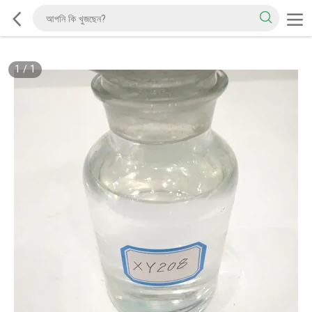
1
/
1