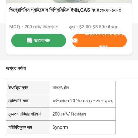
ডিপ্রোপিলিন গ্লাইকোল ডিগ্লিসিডিল ইথার,CAS নং ৪১৬৩৮-১৩-৫
MOQ：200 কেজি/ কিলোগ্রাম
মূল্য：$3.00-$5.50/kilograms
আমাদের সাথে যোগাযোগ
ভালো দাম
করুন
পণ্যের বর্ণনা
উৎপত্তি স্থল
আনহুই, চীন
ডেলিভারি সময়
অর্থপ্রদানের 20 দিনের মধ্যে পাঠানো হয়েছে
ন্যূনতম চাহিদার পরিমাণ
200 কেজি/ কিলোগ্রাম
পরিচিতিমুলক নাম
Synorm