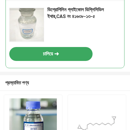
ডিপ্রোপিলিন গ্লাইকোল ডিগ্লিসিডিল
ইথার,CAS নং ৪১৬৩৮-১৩-৫
চালিয়ে
প্রস্তাবিত পণ্য