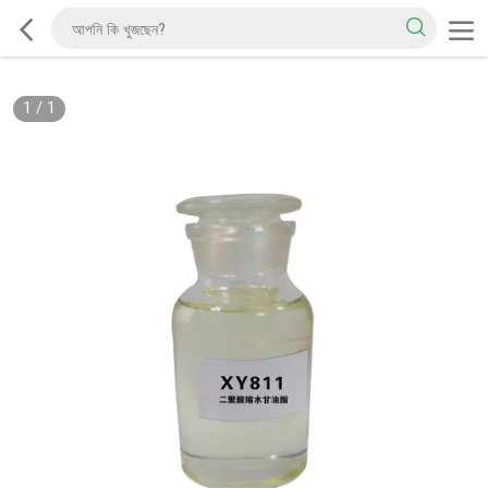
1
/
1