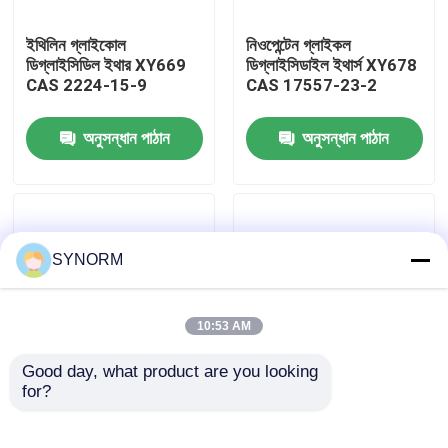
ইথিলিন গ্লাইকোল
নিওপেন্টেন গ্লাইকল
কারখানা ভ্রমণ
ডিগ্লাইসিডিল ইথার XY669
ডিগ্লাইসিডাইল ইথার্স XY678
CAS 2224-15-9
CAS 17557-23-2
মান নিয়ন্ত্রণ
অনুসন্ধান পাঠান
অনুসন্ধান পাঠান
যোগাযোগ করুন
উদ্ধৃতির জন্য আবেদন
SYNORM
অ্যালকাইল গ্লাইসিডিল ইথার
10:53 AM
Good day, what product are you looking 
আলিফ্যাটিক গ্লাইসিডিল ইথার
for?
পলিপ্রোপিলিন গ্লাইকোল
এক্সওয়াই 633 এস
ডিগ্লাইসিডাইল ইথার XY207
অ্যালিফ্যাটিক গ্লাইসিডিল ইথার
CAS 26142-30-3
অক্সিরেন 2 2 2 - 1 2 3
গ্লাইকোল ডিজিলেসিডিল ইথার