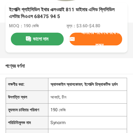
ইপোক্সি গ্লাইসিডিল ইথার এক্সওয়াই 811 ডাইমার এসিড গ্লিসিডিল
এসটার সিএএস 68475 94 5
MOQ：190 কেজি
মূল্য：$3.60-$4.80
আমাদের সাথে যোগাযোগ
ভালো দাম
করুন
পণ্যের বর্ণনা
লক্ষণীয় করা:
অ্যালকাইল অ্যালকোহল
,
ইপোক্সি রিঅ্যাকটিভ দুর্বল
উৎপত্তি স্থল
আনহুই, চীন
ন্যূনতম চাহিদার পরিমাণ
190 কেজি
পরিচিতিমুলক নাম
Synorm