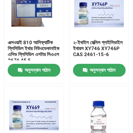
এক্সওয়াই 810 আলিফ্যাটিক
২-ইথাইল হেক্সিল গ্লাইসিডাইল
গ্লিসিডিল ইথার নিউওডেকানাইক
ইথারস XY746 XY746P
এসিড গ্লিসিডিল এসটার সিএএস
CAS 2461-15-6
2676 45 5
অনুসন্ধান পাঠান
অনুসন্ধান পাঠান
বাড়ি
পণ্য
আমাদের সম্পর্কে