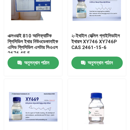
এক্সওয়াই 810 আলিফ্যাটিক
২-ইথাইল হেক্সিল গ্লাইসিডাইল
গ্লিসিডিল ইথার নিউওডেকানাইক
ইথারস XY746 XY746P
এসিড গ্লিসিডিল এসটার সিএএস
CAS 2461-15-6
2676 45 5
অনুসন্ধান পাঠান
অনুসন্ধান পাঠান
বাড়ি
পণ্য
আমাদের সম্পর্কে