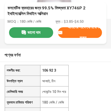
কসমেটিক ব্যবহারের জন্য 99.5% বিশুদ্ধতা XY746P 2
ইথাইলহেক্সিল মিথাইল অক্সিরান
MOQ：180 কেজি / কেজি
মূল্য：$3.85-$4.50
আমাদের সাথে যোগাযোগ
ভালো দাম
করুন
পণ্যের বর্ণনা
লক্ষণীয় করা:
106 92 3
উৎপত্তি স্থল
আনহুই, চীন
ডেলিভারি সময়
পেমেন্টের 10 দিন পরে
ন্যূনতম চাহিদার পরিমাণ
180 কেজি / কেজি