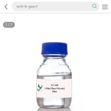
1
/
1