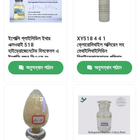
ইপোক্সি গ্লাইসিডিল ইথার
XY518 4 4 1
এক্সওয়াই 518
ক্লোরোমিথাইল অক্সিরেন সহ
হাইড্রোজেনেটেড বিসফেনল এ
মেথাইলিথাইলিডিন
ইপোক্সি রজন সিএএস নং
বিসাইক্লোহেক্সানল পলিমার
30583 72 3
অনুসন্ধান পাঠান
অনুসন্ধান পাঠান
বাড়ি
পণ্য
আমাদের সম্পর্কে