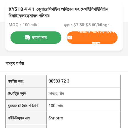
XY518 4 4 1 ক্লোরোমিথাইল অক্সিরেন সহ মেথাইলিথাইলিডিন
বিসাইক্লোহেক্সানল পলিমার
MOQ：100 কেজি
মূল্য：$7.50-$8.60/kilograms
আমাদের সাথে যোগাযোগ
ভালো দাম
করুন
পণ্যের বর্ণনা
লক্ষণীয় করা:
30583 72 3
উৎপত্তি স্থল
আনহুই, চীন
ন্যূনতম চাহিদার পরিমাণ
100 কেজি
পরিচিতিমুলক নাম
Synorm