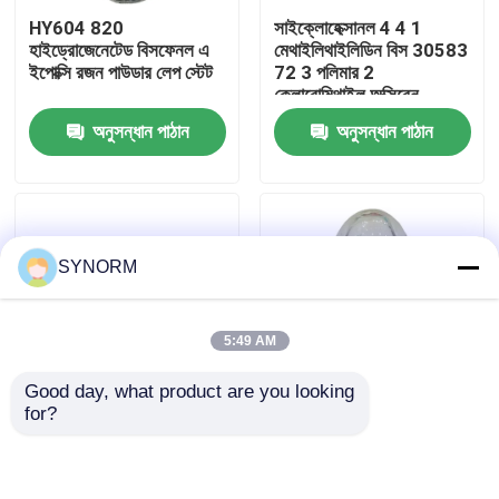
HY604 820
সাইক্লোহেক্সানল 4 4 1
হাইড্রোজেনেটেড বিসফেনল এ
মেথাইলিথাইলিডিন বিস 30583
কারখানা ভ্রমণ
ইপোক্সি রজন পাউডার লেপ স্টেট
72 3 পলিমার 2
ক্লোরোমিথাইল অক্সিরেন
অনুসন্ধান পাঠান
অনুসন্ধান পাঠান
মান নিয়ন্ত্রণ
যোগাযোগ করুন
SYNORM
উদ্ধৃতির জন্য আবেদন
5:49 AM
অ্যালকাইল গ্লাইসিডিল ইথার
Good day, what product are you looking 
for?
আলিফ্যাটিক গ্লাইসিডিল ইথার
XY518 হাইড্রোজেনেটেড
ইপোক্সি রজন HY04T
বিসফেনল একটি ইপোক্সি রজন
বিসফেনল এক প্রকারের সলিড
সিএএস 30583 72 3 শিল্প
ইপোক্সি রজন কোনও স্পষ্টতই
গ্রেড
যান্ত্রিক দুর্বলতা নয়
গ্লাইকোল ডিজিলেসিডিল ইথার