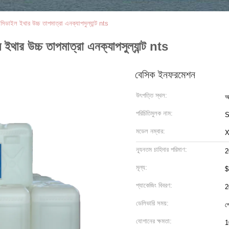
াইল ইথার উচ্চ তাপমাত্রা এনক্যাপসুল্যান্ট nts
র উচ্চ তাপমাত্রা এনক্যাপসুল্যান্ট nts
বেসিক ইনফরমেশন
উৎপত্তি স্থল:
আ
পরিচিতিমুলক নাম:
S
মডেল নম্বার:
X
ন্যূনতম চাহিদার পরিমাণ:
2
মূল্য:
$
প্যাকেজিং বিবরণ:
2
ডেলিভারি সময়:
প
যোগানের ক্ষমতা:
1