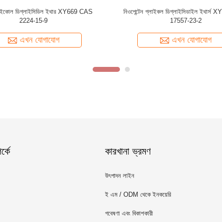
্সি কার্যকরী গ্লিসারল ট্রাইগ্লাইসিডাইল ইথার্স
ট্রাইমিথাইলোলপ্রোপেন ট্রাইগ্লাইসিডাইল 
S 13236-02-7, EC নং 236-211-1,
CAS 30499-70-8, EC নং 608-489-8, আ
ংকেত C12H20O6, 1,2,3-ট্রিস(2,3-
C15H26O6, বহু কার্যকরী ইপোক্সি, মেঝে আ
ইপোক্সিপ্রোপক্সি)প্রোপেন
পদার্থ, ইলেকট্রনিক্স পটিং উপকরণ ইত্যাদি
এখন যোগাযোগ
এখন যোগাযোগ
্কে
কারখানা ভ্রমণ
উৎপাদন লাইন
ই এম / ODM থেকে ইনকয়েরি
গবেষণা এবং বিকাশকারী