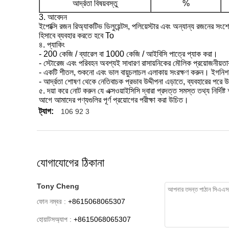
আর্দ্রতা বিষয়বস্তু
%
3. আবেদন
ইপোক্সি রজন রিঅ্যাকটিভ ডিলুয়েন্টস, পলিয়েস্টার এবং অন্যান্য রজনের সং
হিসাবে ব্যবহার করতে হবে To
৪. প্যাকিং
- 200 কেজি / ব্যারেল বা 1000 কেজি / আইবিসি পাত্রে প্যাক করা।
- স্টোরেজ এবং পরিবহন অবশ্যই সাধারণ রাসায়নিকের মৌলিক প্রয়োজনীয়তার
- একটি শীতল, শুকনো এবং ভাল বায়ুচলাচল এলাকায় সংরক্ষণ করুন। ইগনিশন 
- আর্দ্রতা শোষণ থেকে নেতিবাচক প্রভাব উদ্দীপনা এড়াতে, ব্যবহারের পরে 
৫. দয়া করে নোট করুন যে এক্সওয়াইসিসি দ্বারা প্রদত্ত সমস্ত তথ্য নির্দিষ
আগে আমাদের পণ্যগুলির পূর্ণ প্রয়োগের পরীক্ষা করা উচিত।
ট্যাগ:
106 92 3
যোগাযোগের ঠিকানা
Tony Cheng
ফোন নম্বর :
+8615068065307
হোয়াটসঅ্যাপ :
+8615068065307