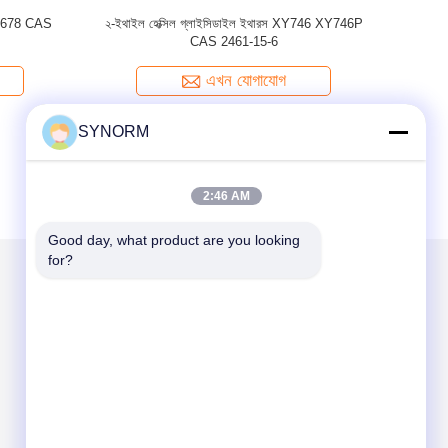
ইথার XY636
পেন্টাইরিথ্রিটল টেট্রা গ্লাইসিডাইল ইথার - XY671, CAS
পলিপ্রোপিলিন 
ণবিক সংকেত
3126-63-4
বরণ, আঠালো
র জন্য।
এখন যোগাযোগ
SYNORM
2:46 AM
Good day, what product are you looking 
for?
আমাদের মেইল ​​করুন