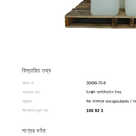
বিস্তারিত তথ্য
ক্যাস না:
30499-70-8
অন্যান্য নাম:
ইপোক্সি গ্লাইসিডাইল ইথার
প্রয়োগ:
উচ্চ তাপমাত্রা encapsulants / আঠাল
বিশেষভাবে তুলে ধরা:
106 92 3
পণ্যের বর্ণনা