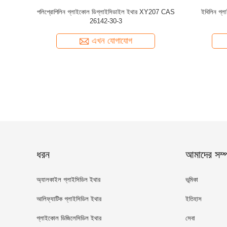
Y746 XY746P
এক্সওয়াই 810 আলিফ্যাটিক গ্লিসিডিল ইথার নিউওডেকানাইক
মাল্টি ইপোক
এসিড গ্লিসিডিল এসটার সিএএস 2676 45 5
XY633 CA
আণবিক স
এখন যোগাযোগ
ধরন
আমাদের সম্পর
অ্যালকাইল গ্লাইসিডিল ইথার
ভূমিকা
আলিফ্যাটিক গ্লাইসিডিল ইথার
ইতিহাস
গ্লাইকোল ডিজিলেসিডিল ইথার
সেবা