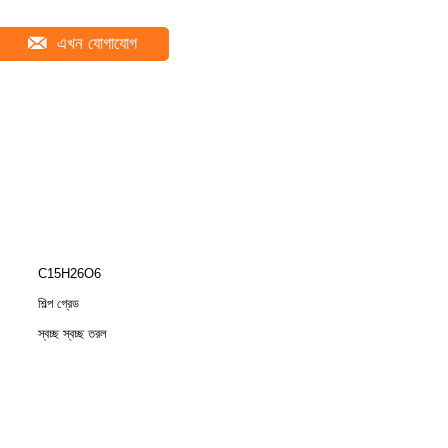
এখন যোগাযোগ
C15H26O6
শিল্প গ্রেড
স্বচ্ছ স্বচ্ছ তরল