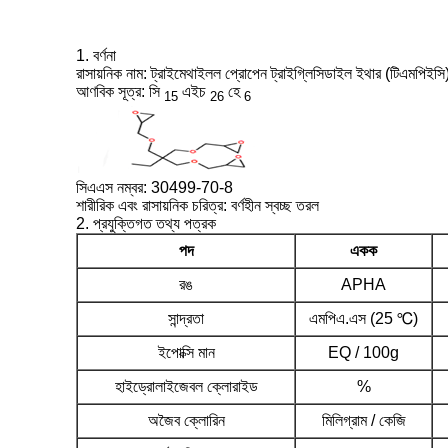
1. বর্ণনা
রাসায়নিক নাম: ট্রাইমেথাইলল প্রোপেন ট্রাইগ্লিসিডাইল ইথার (টিএমপিইসি
আণবিক সূত্র: সি
এইচ
হে
15
26
6
সিএএস নম্বর: 30499-70-8
শারীরিক এবং রাসায়নিক চরিত্র: বর্ণহীন স্বচ্ছ তরল
2. প্রযুক্তিগত তথ্য পত্রক
পদ
একক
রঙ
APHA
সান্দ্রতা
এমপিএ.এস (25 ℃)
ইপোক্সি মান
EQ / 100g
হাইড্রোলাইজেবল ক্লোরাইড
%
অজৈব ক্লোরিন
মিলিগ্রাম / কেজি