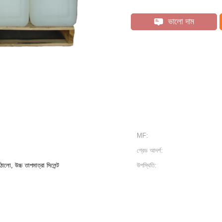
ভালো দাম
MF:
গ্রেড আদর্শ:
ো, উচ্চ তাপমাত্রা সিলেন্ট
উপস্থিতি: