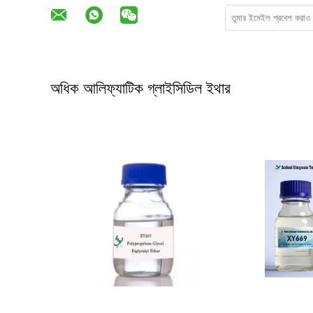
অধিক আলিফ্যাটিক গ্লাইসিডিল ইথার