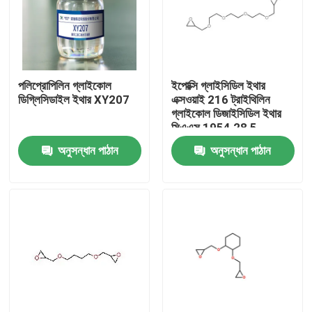
পলিপ্রোপিলিন গ্লাইকোল
ইপোক্সি গ্লাইসিডিল ইথার
ডিগ্লিসিডাইল ইথার XY207
এক্সওয়াই 216 ট্রাইথিলিন
গ্লাইকোল ডিজাইসিডিল ইথার
সিএএস 1954 28 5
অনুসন্ধান পাঠান
অনুসন্ধান পাঠান
বাড়ি
পণ্য
আমাদের সম্পর্কে