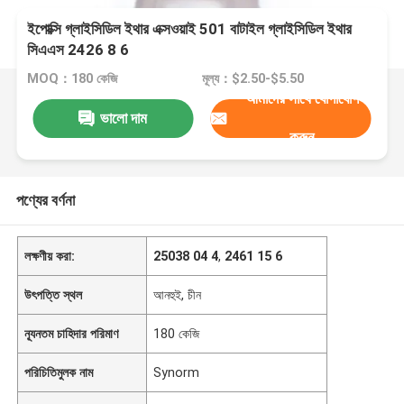
ইপোক্সি গ্লাইসিডিল ইথার এক্সওয়াই 501 বাটাইল গ্লাইসিডিল ইথার
সিএএস 2426 8 6
MOQ：180 কেজি
মূল্য：$2.50-$5.50
আমাদের সাথে যোগাযোগ
ভালো দাম
করুন
পণ্যের বর্ণনা
লক্ষণীয় করা:
25038 04 4
,
2461 15 6
উৎপত্তি স্থল
আনহুই, চীন
ন্যূনতম চাহিদার পরিমাণ
180 কেজি
পরিচিতিমুলক নাম
Synorm