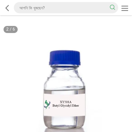
2
/
6