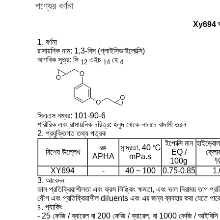
পণ্যের বর্ণনা
Xy694 অ্য
1. বর্ণনা
রাসায়নিক নাম: 1,3-বিস (গ্লাইসিডাইলোক্সি)
আণবিক সূত্র: সি
এইচ
হে
12
14
4
সিএএস নম্বর: 101-90-6
শারীরিক এবং রাসায়নিক চরিত্র: হলুদ থেকে লালচে বাদামী তরল
2. প্রযুক্তিগত তথ্য পত্রক
ইপোক্সি মান
হাইড্রো
রঙ
সান্দ্রতা, 40 ℃
বিশেষ উল্লেখ
EQ /
ক্লো
APHA
mPa.s
100g
XY694
-
40 ~ 100
0.75-0.85
1.
3. আবেদন
ভাল প্রতিক্রিয়াশীলতা এবং ক্রস লিঙ্কিং ক্ষমতা, এবং ভাল নিরাময় তাপ
যৌগ এবং প্রতিক্রিয়াশীল diluents এবং এর জন্য ব্যবহার করা যেতে পারে 
৪. প্যাকিং
- 25 কেজি / ব্যারেল বা 200 কেজি / ব্যারেল, বা 1000 কেজি / আইবিসি 