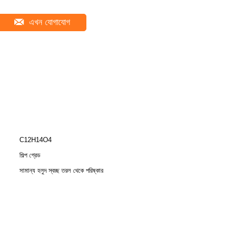
এখন যোগাযোগ
C12H14O4
শিল্প গ্রেড
সামান্য হলুদ স্বচ্ছ তরল থেকে পরিষ্কার