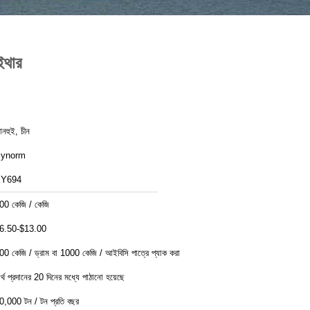
ইথার
নহুই, চীন
ynorm
Y694
00 কেজি / কেজি
6.50-$13.00
00 কেজি / ড্রাম বা 1000 কেজি / আইবিসি পাত্রে প্যাক করা
র্থ প্রদানের 20 দিনের মধ্যে পাঠানো হয়েছে
0,000 টন / টন প্রতি বছর