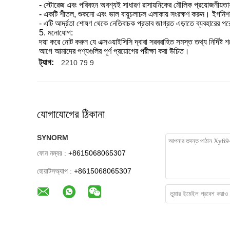
- স্টোরেজ এবং পরিবহন অবশ্যই সাধারণ রাসায়নিকের মৌলিক প্রয়োজনীয়তার
- একটি শীতল, শুকনো এবং ভাল বায়ুচলাচল এলাকায় সংরক্ষণ করুন। ইগনিশন 
- এটি আর্দ্রতা শোষণ থেকে নেতিবাচক প্রভাব জাগ্রত এড়াতে ব্যবহারের প
5. মনোযোগ:
দয়া করে নোট করুন যে এক্সওয়াইসিসি দ্বারা সরবরাহিত সমস্ত তথ্য নির্দিষ্
আগে আমাদের পণ্যগুলির পূর্ণ প্রয়োগের পরীক্ষা করা উচিত।
ট্যাগ:
2210 79 9
যোগাযোগের ঠিকানা
SYNORM
ফোন নম্বর :
+8615068065307
হোয়াটসঅ্যাপ :
+8615068065307