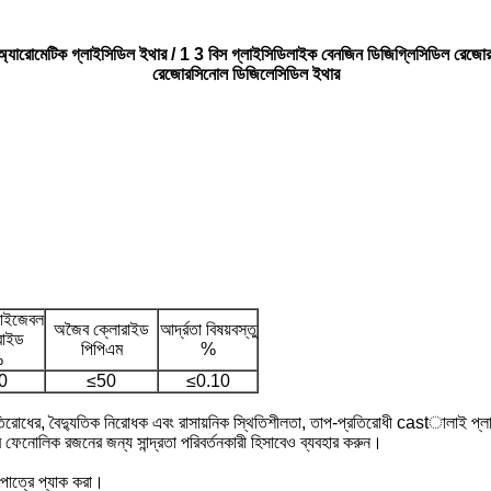
ারোমেটিক গ্লাইসিডিল ইথার / 1 3 বিস গ্লাইসিডিলাইক বেনজিন ডিজিগ্লিসিডিল রেজো
রেজোরসিনোল ডিজিলেসিডিল ইথার
লাইজেবল
অজৈব ক্লোরাইড
আর্দ্রতা বিষয়বস্তু
রাইড
পিপিএম
%
%
0
≤50
≤0.10
 প্রতিরোধের, বৈদ্যুতিক নিরোধক এবং রাসায়নিক স্থিতিশীলতা, তাপ-প্রতিরোধী castালাই প
ফেনোলিক রজনের জন্য সান্দ্রতা পরিবর্তনকারী হিসাবেও ব্যবহার করুন।
পাত্রে প্যাক করা।