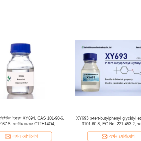
 অ্যারোমেটিক গ্লিসিডিল ইথার C10H12O2
XY691 ক্রিসল গ্লাইসিডিল ইথার হালকা হ
রাসায়নিক প্রতিরোধী লেপ জন্য
পরিষ্কার করার জন্য
এখন যোগাযোগ
এখন যোগাযোগ