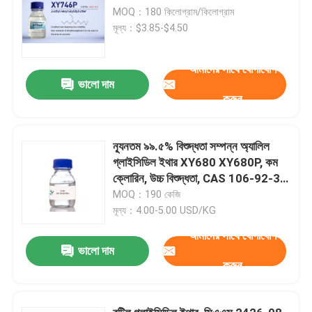
MOQ：180 কিলোগ্রাম/কিলোগ্রাম
মূল্য：$3.85-$4.50
আমাদের সাথে যোগাযোগ
ভালো দাম
করুন
ন্যূনতম ৯৯.৫% বিশুদ্ধতা সম্পন্ন অ্যালিল
গ্লাইসিডিল ইথার XY680 XY680P, কম
ক্লোরিন, উচ্চ বিশুদ্ধতা, CAS 106-92-3,
CH2=CHCH2OCH2 CHCH2 O MF,
MOQ：190 কেজি
পলিমার এবং কাপলিং এজেন্টের কাঁচামাল
মূল্য：4.00-5.00 USD/KG
আমাদের সাথে যোগাযোগ
ভালো দাম
করুন