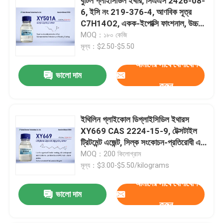
বুটিল গ্লাইসিডিল ইথার, সিএএস 2426-08-
6, ইসি নং 219-376-4, আণবিক সূত্র
C7H14O2, একক-ইপোক্সি ফাংশনাল, উচ্চ
বিশুদ্ধতা কম ক্লোরিন, বুটিল 2,3-
MOQ：১৮০ কেজি
ইপোক্সিপ্রোপাইল ইথার
মূল্য：$2.50-$5.50
আমাদের সাথে যোগাযোগ
ভালো দাম
করুন
ইথিলিন গ্লাইকোল ডিগ্লাইসিডিল ইথারস
XY669 CAS 2224-15-9, টেক্সটাইল
ট্রিটমেন্ট এজেন্ট, সিল্ক সংকোচন-প্রতিরোধী এবং
প্রতিরোধ এজেন্ট, PERCHLORIDE এবং
MOQ：200 কিলোগ্রাম
PVC তাপ স্থিতিশীল এজেন্ট,ইপোক্সি
মূল্য：$3.00-$5.50/kilograms
এমবেডেডিং কাস্টিংয়ের জন্য উপযুক্ত
আমাদের সাথে যোগাযোগ
ভালো দাম
করুন