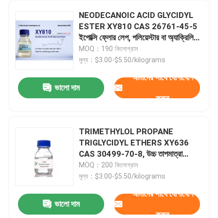
NEODECANOIC ACID GLYCIDYL
ESTER XY810 CAS 26761-45-5
ইপোক্সি ফ্লোর লেপ, পলিয়েস্টার বা অ্যাক্রিলিক
রেসিনের মধ্যে দ্রাবক
MOQ：190 কিলোগ্রাম
মূল্য：$3.00-$5.50/kilograms
আমাদের সাথে যোগাযোগ
ভালো দাম
করুন
TRIMETHYLOL PROPANE
TRIGLYCIDYL ETHERS XY636
CAS 30499-70-8, উচ্চ তাপমাত্রা
এনক্যাপসুলান্টস / আঠালো, উচ্চ তাপমাত্রা
MOQ：200 কিলোগ্রাম
সিল্যান্টস, 100% সলিড ইপোক্সি লেপ, মাল্টি
মূল্য：$3.00-$5.50/kilograms
ইপোক্সি ফাংশনাল
আমাদের সাথে যোগাযোগ
ভালো দাম
করুন