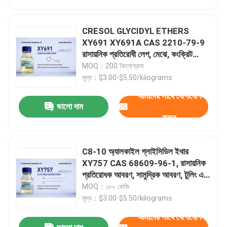
CRESOL GLYCIDYL ETHERS
XY691 XY691A CAS 2210-79-9
রাসায়নিক প্রতিরোধী লেপ, মেঝে, কংক্রিট
সিভিল ইঞ্জিনিয়ারিং আঠালো, সাধারণ উদ্দেশ্যে
MOQ：200 কিলোগ্রাম
আঠালো, টুলস, বিশেষায়িত নিরাময় এজেন্ট
মূল্য：$3.00-$5.50/kilograms
additives
আমাদের সাথে যোগাযোগ
ভালো দাম
করুন
C8-10 অ্যালকাইল গ্লাইসিডিল ইথার
বাড়ি
XY757 CAS 68609-96-1, রাসায়নিক
প্রতিরোধক আবরণ, সামুদ্রিক আবরণ, টুলিং এবং
ঢালাই, সাধারণ ব্যবহারের আঠালো, 100%
MOQ：১৮০ কেজি
পণ্য
কঠিন আবরণ
মূল্য：$3.00-$5.50/kilograms
আমাদের সাথে যোগাযোগ
আমাদের সম্পর্কে