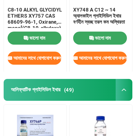
C8-10 ALKYL GLYCIDYL
XY748 A C12 ~ 14
সুগন্ধযুক্ত গ্লাইসিডিল ইথার
ETHERS XY757 CAS
অ্যালকাইল গ্লাইসিডিল ইথার
68609-96-1, Oxirane,
বর্ণহীন স্বচ্ছ তরল কম অস্থিরতা
mono[(C8-10-alkyloxy)
বাটাইল গ্লাইসিডিল ইথার
methyl] derivatives.,
ভালো দাম
ভালো দাম
আণবিক সূত্র C36H72O6,
ইসি নং 271-845-2
ইপোক্সি গ্লাইসিডিল এস্টার
আমাদের সাথে যোগাযোগ করুন
আমাদের সাথে যোগাযোগ করুন
এসিটাল রাসায়নিক
আলিফ্যাটিক গ্লাইসিডিল ইথার
(49)
ইলেকট্রনিক রাসায়নিক
বিসফেনল এফ ইপোক্সি রেজিন
নভোলাক ফেনোলিক ইপোক্সি