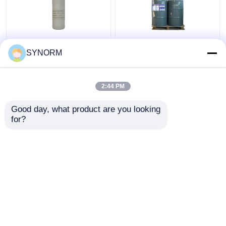
C10H12O2 আণবিক সূত্র
শিল্প গ্রেড C6H5CH2OCH2
SYNORM
বর্ণহীন স্বচ্ছ তরল নির্দিষ্ট গ্রাভিটি
CHCH2 হে স্ট্রাকচারাল ফর্মুলা
1.08
ফ্ল্যাশ বার্নিং পয়েন্ট> 200 ℃
2:44 PM
ভালো দাম
ভালো দাম
Good day, what product are you looking 
for?
আমাদের সাথে যোগাযোগ করুন
আমাদের সাথে যোগাযোগ করুন
আরো দেখুন
বাড়ি
আমাদের সম্পর্কে
আমাদের সাথে যোগাযোগ করুন
Desktop Site
সাইট ম্যাপ
Privacy Policy