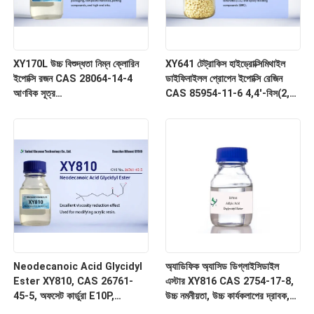
XY170L উচ্চ বিশুদ্ধতা নিম্ন ক্লোরিন
XY641 টেট্রাকিস হাইড্রোক্সিমিথাইল
ইপোক্সি রজন CAS 28064-14-4
ডাইফিনাইলল প্রোপেন ইপোক্সি রেজিন
আণবিক সূত্র
CAS 85954-11-6 4,4'-বিস(2,3-
(C6H6O.C3H5ClO.CH2O) x,
ইপোক্সিপ্রোপক্সি)-3,3',5,5'-
Poly Bisphenol F-co-
টেট্রামিথাইলবিফিনাইল
epichlorohydrin Glycidyl
End-capped
Neodecanoic Acid Glycidyl
অ্যাডিফিক অ্যাসিড ডিগ্লাইসিডাইল
Ester XY810, CAS 26761-
এস্টার XY816 CAS 2754-17-8,
45-5, অফসেট কার্ডুরা E10P,
উচ্চ নমনীয়তা, উচ্চ কার্যকলাপের দ্রাবক,
গ্লাইসিডাইল টার্সিয়ারি কার্বোনেট, ইসি নং
স্বচ্ছ তরল, বহু ইপোক্সি কার্যকরী