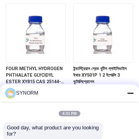
247-979-2, আণবিক সূত্র
গ্লাইসিডাইল এস্টার
C13H24O3, 2,3-ইপোক্সিপ্রোপাইল
নিওডেকানোনেট
FOUR METHYL HYDROGEN
ইন্ডাস্ট্রিয়াল গ্রেড বুটিল গ্লাইসিডাইল
PHTHALATE GLYCIDYL
ইথার XY501P 1 2 ইপোক্সি 3
ESTER XY815 CAS 25144-
বুটোক্সিপ্রোপেন
03-6, অতি-নিম্ন তাপমাত্রা
SYNORM
প্রতিরোধের, বন্ধন শক্তি উন্নত, লেপ,
যৌগিক উপকরণ, আঠালো, ইলেকট্রনিক্স
শিল্পের জন্য
4:31 PM
Good day, what product are you looking 
for?