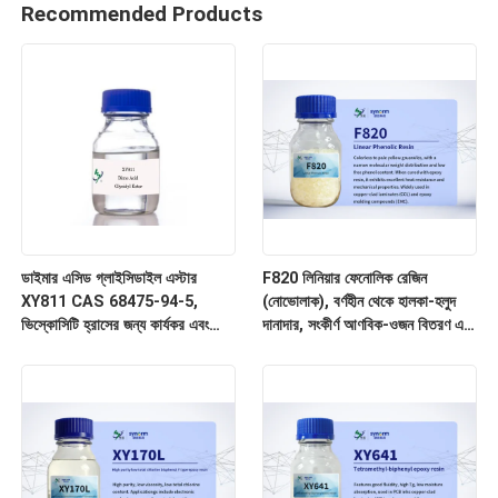
Recommended Products
ডাইমার এসিড গ্লাইসিডাইল এস্টার
F820 লিনিয়ার ফেনোলিক রেজিন
XY811 CAS 68475-94-5,
(নোভোলাক), বর্ণহীন থেকে হালকা-হলুদ
ভিস্কোসিটি হ্রাসের জন্য কার্যকর এবং
দানাদার, সংকীর্ণ আণবিক-ওজন বিতরণ এবং
অর্থনৈতিক দ্রাবক, প্রধানত লেপ এবং
অতি-নিম্ন মাত্রার মুক্ত ফেনল ও আয়নিক
আঠালো জন্য
অমেধ্য