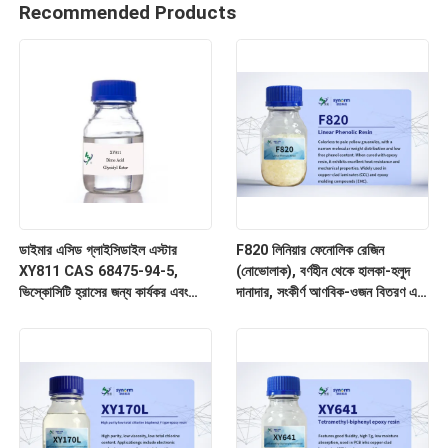
Recommended Products
ডাইমার এসিড গ্লাইসিডাইল এস্টার
F820 লিনিয়ার ফেনোলিক রেজিন
XY811 CAS 68475-94-5,
(নোভোলাক), বর্ণহীন থেকে হালকা-হলুদ
ভিস্কোসিটি হ্রাসের জন্য কার্যকর এবং
দানাদার, সংকীর্ণ আণবিক-ওজন বিতরণ এবং
অর্থনৈতিক দ্রাবক, প্রধানত লেপ এবং
অতি-নিম্ন মাত্রার মুক্ত ফেনল ও আয়নিক
আঠালো জন্য
অমেধ্য