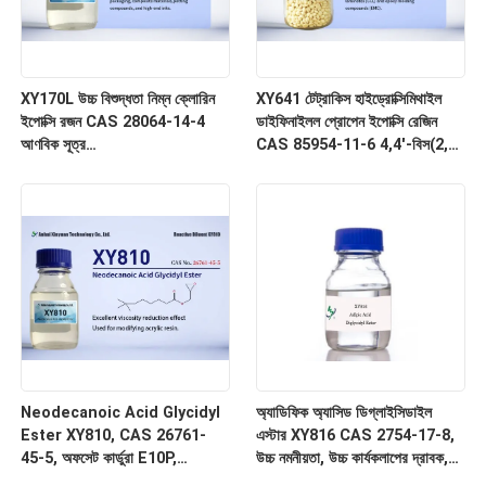
XY170L উচ্চ বিশুদ্ধতা নিম্ন ক্লোরিন
XY641 টেট্রাকিস হাইড্রোক্সিমিথাইল
ইপোক্সি রজন CAS 28064-14-4
ডাইফিনাইলল প্রোপেন ইপোক্সি রেজিন
আণবিক সূত্র
CAS 85954-11-6 4,4'-বিস(2,3-
(C6H6O.C3H5ClO.CH2O) x,
ইপোক্সিপ্রোপক্সি)-3,3',5,5'-
Poly Bisphenol F-co-
টেট্রামিথাইলবিফিনাইল
epichlorohydrin Glycidyl
End-capped
Neodecanoic Acid Glycidyl
অ্যাডিফিক অ্যাসিড ডিগ্লাইসিডাইল
Ester XY810, CAS 26761-
এস্টার XY816 CAS 2754-17-8,
45-5, অফসেট কার্ডুরা E10P,
উচ্চ নমনীয়তা, উচ্চ কার্যকলাপের দ্রাবক,
গ্লাইসিডাইল টার্সিয়ারি কার্বোনেট, ইসি নং
স্বচ্ছ তরল, বহু ইপোক্সি কার্যকরী