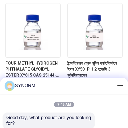
247-979-2, আণবিক সূত্র
গ্লাইসিডাইল এস্টার
C13H24O3, 2,3-ইপোক্সিপ্রোপাইল
নিওডেকানোনেট
FOUR METHYL HYDROGEN
ইন্ডাস্ট্রিয়াল গ্রেড বুটিল গ্লাইসিডাইল
PHTHALATE GLYCIDYL
ইথার XY501P 1 2 ইপোক্সি 3
ESTER XY815 CAS 25144-
বুটোক্সিপ্রোপেন
03-6, অতি-নিম্ন তাপমাত্রা
SYNORM
প্রতিরোধের, বন্ধন শক্তি উন্নত, লেপ,
যৌগিক উপকরণ, আঠালো, ইলেকট্রনিক্স
শিল্পের জন্য
7:49 AM
Good day, what product are you looking 
for?