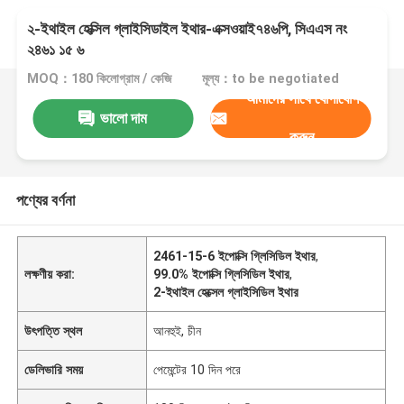
২-ইথাইল হেক্সিল গ্লাইসিডাইল ইথার-এক্সওয়াই৭৪৬পি, সিএএস নং
২৪৬১ ১৫ ৬
MOQ：180 কিলোগ্রাম / কেজি
মূল্য：to be negotiated
আমাদের সাথে যোগাযোগ
ভালো দাম
করুন
পণ্যের বর্ণনা
2461-15-6 ইপোক্সি গ্লিসিডিল ইথার
,
লক্ষণীয় করা:
99.0% ইপোক্সি গ্লিসিডিল ইথার
,
2-ইথাইল হেক্সেল গ্লাইসিডিল ইথার
উৎপত্তি স্থল
আনহুই, চীন
ডেলিভারি সময়
পেমেন্টের 10 দিন পরে