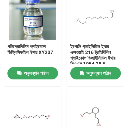
পলিপ্রোপিলিন গ্লাইকোল
ইপোক্সি গ্লাইসিডিল ইথার
ডিগ্লিসিডাইল ইথার XY207
এক্সওয়াই 216 ট্রাইথিলিন
গ্লাইকোল ডিজাইসিডিল ইথার
সিএএস 1954 28 5
অনুসন্ধান পাঠান
অনুসন্ধান পাঠান
বাড়ি
পণ্য
আমাদের সম্পর্কে