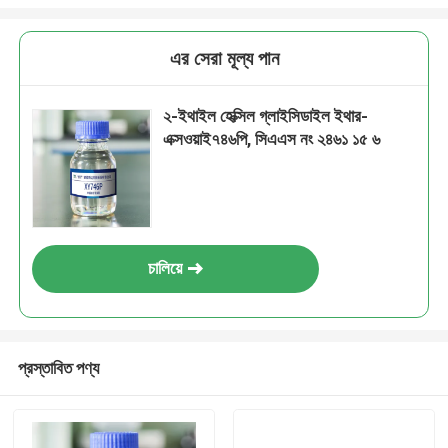
এর সেরা মূল্য পান
২-ইথাইল হেক্সিল গ্লাইসিডাইল ইথার-
এক্সওয়াই৭৪৬পি, সিএএস নং ২৪৬১ ১৫ ৬
চালিয়ে
প্রস্তাবিত পণ্য