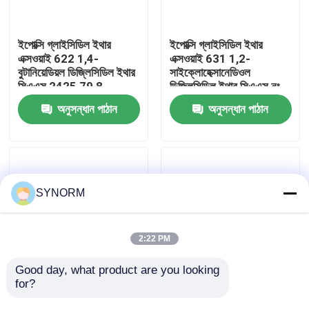
কারখানা ভ্রমণ
ইপোক্সি গ্লাইসিডিল ইথার
ইপোক্সি গ্লাইসিডিল ইথার
এক্সওয়াই 622 1,4-
এক্সওয়াই 631 1,2-
বুটানিয়েডিয়ল ডিজ্লিসিডিল ইথার
সাইক্লোহেক্সানেডিওল
মান নিয়ন্ত্রণ
সিএএস 2425 79 8
ডিজ্লিসিডিল ইথার সিএএস নং
37763 26 1
অনুসন্ধান পাঠান
অনুসন্ধান পাঠান
যোগাযোগ করুন
উদ্ধৃতির জন্য আবেদন
SYNORM
অ্যালকাইল গ্লাইসিডিল ইথার
2:22 PM
আলিফ্যাটিক গ্লাইসিডিল ইথার
Good day, what product are you looking 
for?
ইপোক্সি গ্লাইসিডিল ইথার
ইপোক্সি গ্লাইসিডিল ইথার
এক্সওয়াই 633 গ্লিসারল
এক্সওয়াই 746 2-ইথাইল
গ্লাইকোল ডিজিলেসিডিল ইথার