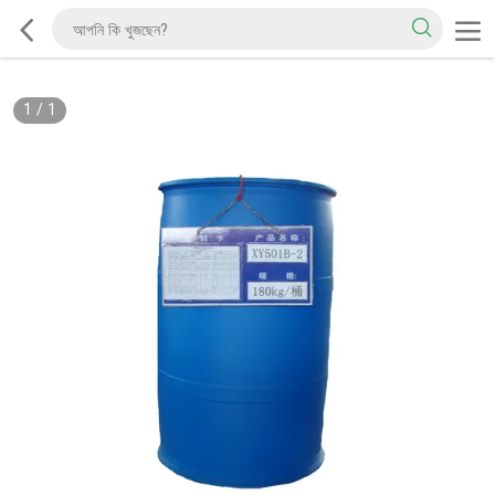
1
/
1