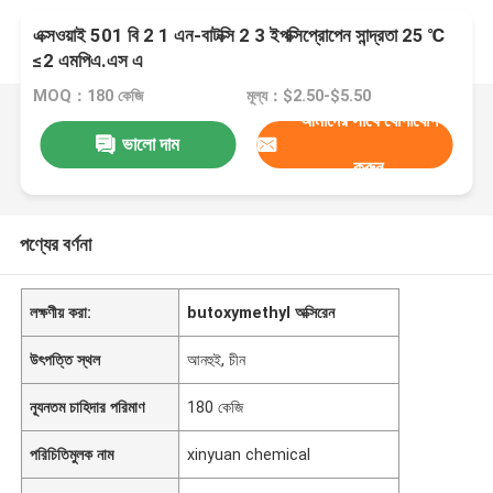
এক্সওয়াই 501 বি 2 1 এন-বাটক্সি 2 3 ইপক্সিপ্রোপেন সান্দ্রতা 25 ℃
≤2 এমপিএ.এস এ
MOQ：180 কেজি
মূল্য：$2.50-$5.50
আমাদের সাথে যোগাযোগ
ভালো দাম
করুন
পণ্যের বর্ণনা
লক্ষণীয় করা:
butoxymethyl অক্সিরেন
উৎপত্তি স্থল
আনহুই, চীন
ন্যূনতম চাহিদার পরিমাণ
180 কেজি
পরিচিতিমুলক নাম
xinyuan chemical